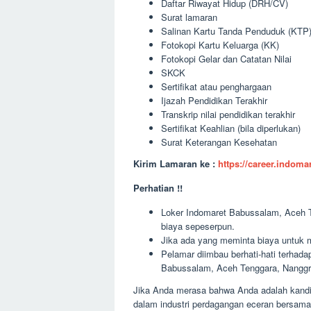
Daftar Riwayat Hidup (DRH/CV)
Surat lamaran
Salinan Kartu Tanda Penduduk (KTP
Fotokopi Kartu Keluarga (KK)
Fotokopi Gelar dan Catatan Nilai
SKCK
Sertifikat atau penghargaan
Ijazah Pendidikan Terakhir
Transkrip nilai pendidikan terakhir
Sertifikat Keahlian (bila diperlukan)
Surat Keterangan Kesehatan
Kirim Lamaran ke :
https://career.indom
Perhatian !!
Loker Indomaret Babussalam, Aceh T
biaya sepeserpun.
Jika ada yang meminta biaya untuk m
Pelamar diimbau berhati-hati terha
Babussalam, Aceh Tenggara, Nangg
Jika Anda merasa bahwa Anda adalah kandid
dalam industri perdagangan eceran bersam