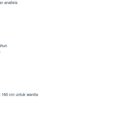
n analisis
ahun
g
n 160 cm untuk wanita