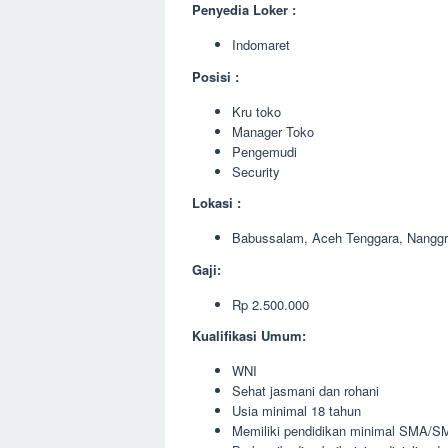
Penyedia Loker :
Indomaret
Posisi :
Kru toko
Manager Toko
Pengemudi
Security
Lokasi :
Babussalam, Aceh Tenggara, Nangg
Gaji:
Rp 2.500.000
Kualifikasi Umum:
WNI
Sehat jasmani dan rohani
Usia minimal 18 tahun
Memiliki pendidikan minimal SMA/SM