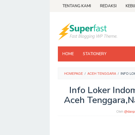
Loncat
TENTANG KAMI
REDAKSI
KEBI
ke
konten
HOME
STATIONERY
HOMEPAGE
/
ACEH TENGGARA
/
INFO L
Info Loker Ind
Aceh Tenggara,N
Oleh
@danpr