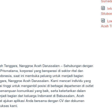
Sumeda
Inf
Situbo
Low
Aceh T
eh Tenggara, Nanggroe Aceh Darussalam – Sehubungan dengan
ismatama, korporasi yang beroperasi di sektor ritel dan
 Indonesia, saat ini membuka peluang untuk menjadi bagian
gara, Nanggroe Aceh Darussalam. Kami mencari individu yang
i tinggi untuk mengambil posisi di berbagai departemen di outlet
 kemampuan komunikasi yang baik, serta ketertarikan dalam
enjadi bagian dari keluarga Indomaret di Babussalam, Aceh
at ajukan aplikasi Anda bersama dengan CV dan dokumen
sukses kami.