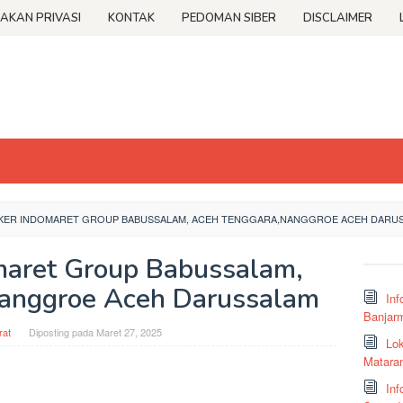
JAKAN PRIVASI
KONTAK
PEDOMAN SIBER
DISCLAIMER
OKER INDOMARET GROUP BABUSSALAM, ACEH TENGGARA,NANGGROE ACEH DARU
omaret Group Babussalam,
anggroe Aceh Darussalam
Inf
Banjar
at
Diposting pada
Maret 27, 2025
Lok
Matara
Inf