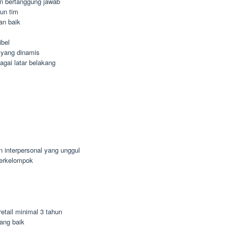
dan bertanggung jawab
un tim
an baik
ibel
 yang dinamis
agai latar belakang
n interpersonal yang unggul
berkelompok
etail minimal 3 tahun
ang baik