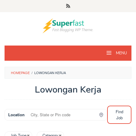
Loncat
ke
konten
MENU
HOMEPAGE
/
LOWONGAN KERJA
Lowongan Kerja
Oleh
@danprat
Diposting
pada
Find
Location
Juli
Job
8,
2023