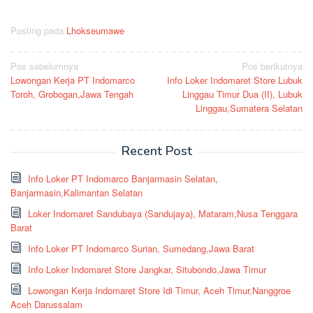
Posting pada
Lhokseumawe
Navigasi
Pos sebelumnya
Pos berikutnya
Lowongan Kerja PT Indomarco
Info Loker Indomaret Store Lubuk
pos
Toroh, Grobogan,Jawa Tengah
Linggau Timur Dua (II), Lubuk
Linggau,Sumatera Selatan
Recent Post
Info Loker PT Indomarco Banjarmasin Selatan,
Banjarmasin,Kalimantan Selatan
Loker Indomaret Sandubaya (Sandujaya), Mataram,Nusa Tenggara
Barat
Info Loker PT Indomarco Surian, Sumedang,Jawa Barat
Info Loker Indomaret Store Jangkar, Situbondo,Jawa Timur
Lowongan Kerja Indomaret Store Idi Timur, Aceh Timur,Nanggroe
Aceh Darussalam