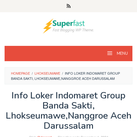
Loncat
ke
konten
MENU
HOMEPAGE
/
LHOKSEUMAWE
/
INFO LOKER INDOMARET GROUP
BANDA SAKTI, LHOKSEUMAWE,NANGGROE ACEH DARUSSALAM
Info Loker Indomaret Group
Banda Sakti,
Lhokseumawe,Nanggroe Aceh
Darussalam