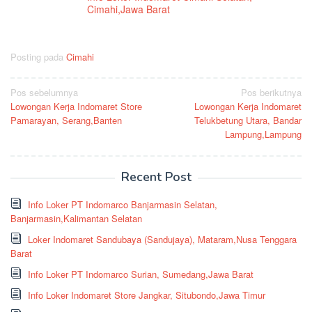
Cimahi,Jawa Barat
Posting pada
Cimahi
Navigasi
Pos sebelumnya
Pos berikutnya
Lowongan Kerja Indomaret Store
Lowongan Kerja Indomaret
pos
Pamarayan, Serang,Banten
Telukbetung Utara, Bandar
Lampung,Lampung
Recent Post
Info Loker PT Indomarco Banjarmasin Selatan,
Banjarmasin,Kalimantan Selatan
Loker Indomaret Sandubaya (Sandujaya), Mataram,Nusa Tenggara
Barat
Info Loker PT Indomarco Surian, Sumedang,Jawa Barat
Info Loker Indomaret Store Jangkar, Situbondo,Jawa Timur