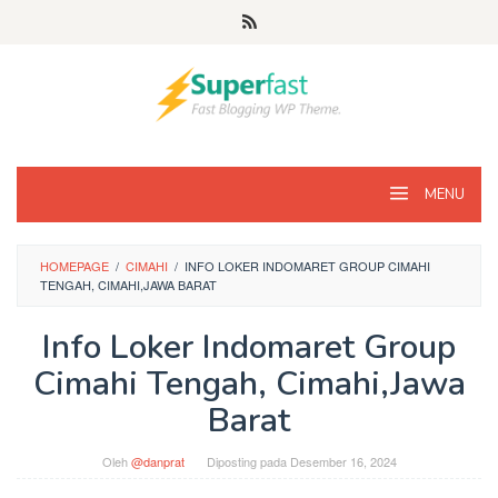
Loncat
ke
konten
MENU
HOMEPAGE
/
CIMAHI
/
INFO LOKER INDOMARET GROUP CIMAHI
TENGAH, CIMAHI,JAWA BARAT
Info Loker Indomaret Group
Cimahi Tengah, Cimahi,Jawa
Barat
Oleh
@danprat
Diposting pada
Desember 16, 2024