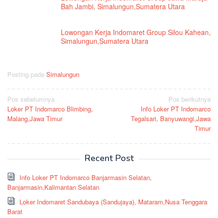
Bah Jambi, Simalungun,Sumatera Utara
Lowongan Kerja Indomaret Group Silou Kahean,
Simalungun,Sumatera Utara
Posting pada
Simalungun
Navigasi
Pos sebelumnya
Pos berikutnya
Loker PT Indomarco Blimbing,
Info Loker PT Indomarco
pos
Malang,Jawa Timur
Tegalsari, Banyuwangi,Jawa
Timur
Recent Post
Info Loker PT Indomarco Banjarmasin Selatan,
Banjarmasin,Kalimantan Selatan
Loker Indomaret Sandubaya (Sandujaya), Mataram,Nusa Tenggara
Barat