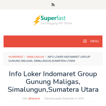
Loncat
ke
konten
MENU
HOMEPAGE
/
SIMALUNGUN
/
INFO LOKER INDOMARET GROUP
GUNUNG MALIGAS, SIMALUNGUN,SUMATERA UTARA
Info Loker Indomaret Group
Gunung Maligas,
Simalungun,Sumatera Utara
Oleh
@danprat
Diposting pada
September 8, 2024