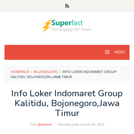
Loncat
ke
konten
MENU
HOMEPAGE
/
BOJONEGORO
/
INFO LOKER INDOMARET GROUP
KALITIDU, BOJONEGORO,JAWA TIMUR
Info Loker Indomaret Group
Kalitidu, Bojonegoro,Jawa
Timur
Oleh
@danprat
Diposting pada
Januari 29, 2025