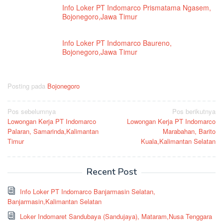
Info Loker PT Indomarco Prismatama Ngasem,
Bojonegoro,Jawa Timur
Info Loker PT Indomarco Baureno,
Bojonegoro,Jawa Timur
Posting pada
Bojonegoro
Navigasi
Pos sebelumnya
Pos berikutnya
Lowongan Kerja PT Indomarco
Lowongan Kerja PT Indomarco
pos
Palaran, Samarinda,Kalimantan
Marabahan, Barito
Timur
Kuala,Kalimantan Selatan
Recent Post
Info Loker PT Indomarco Banjarmasin Selatan,
Banjarmasin,Kalimantan Selatan
Loker Indomaret Sandubaya (Sandujaya), Mataram,Nusa Tenggara