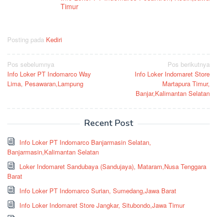
Timur
Posting pada
Kediri
Navigasi
Pos sebelumnya
Pos berikutnya
Info Loker PT Indomarco Way
Info Loker Indomaret Store
pos
Lima, Pesawaran,Lampung
Martapura Timur,
Banjar,Kalimantan Selatan
Recent Post
Info Loker PT Indomarco Banjarmasin Selatan,
Banjarmasin,Kalimantan Selatan
Loker Indomaret Sandubaya (Sandujaya), Mataram,Nusa Tenggara
Barat
Info Loker PT Indomarco Surian, Sumedang,Jawa Barat
Info Loker Indomaret Store Jangkar, Situbondo,Jawa Timur