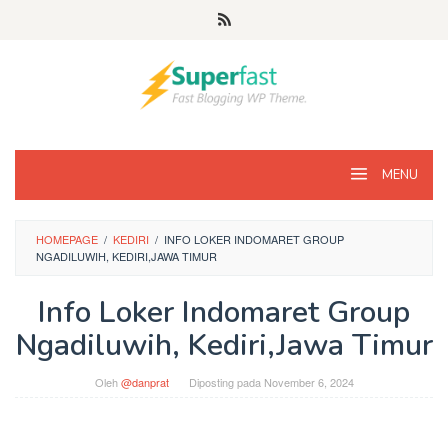
Loncat
ke
konten
MENU
HOMEPAGE
/
KEDIRI
/
INFO LOKER INDOMARET GROUP
NGADILUWIH, KEDIRI,JAWA TIMUR
Info Loker Indomaret Group
Ngadiluwih, Kediri,Jawa Timur
Oleh
@danprat
Diposting pada
November 6, 2024