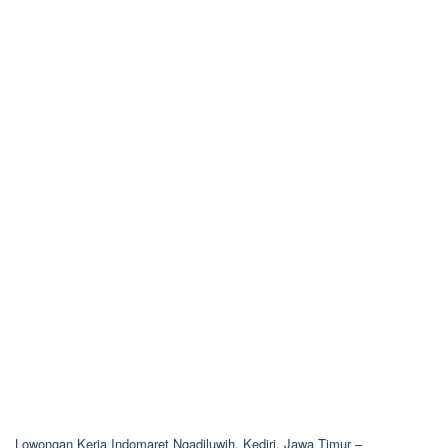
Lowongan Kerja Indomaret Ngadiluwih, Kediri, Jawa Timur –