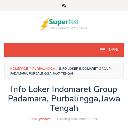
Loncat
ke
konten
MENU
HOMEPAGE
/
PURBALINGGA
/
INFO LOKER INDOMARET GROUP
PADAMARA, PURBALINGGA,JAWA TENGAH
Info Loker Indomaret Group
Padamara, Purbalingga,Jawa
Tengah
Oleh
@danprat
Diposting pada
Maret 6, 2025