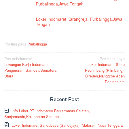
Purbalingga,Jawa Tengah
Loker Indomaret Karangreja, Purbalingga,Jawa
Tengah
Posting pada
Purbalingga
Navigasi
Pos sebelumnya
Pos berikutnya
Lowongan Kerja Indomaret
Loker Indomaret Store
pos
Pangururan, Samosir,Sumatera
Peulimbang (Plimbang),
Utara
Bireuen,Nanggroe Aceh
Darussalam
Recent Post
Info Loker PT Indomarco Banjarmasin Selatan,
Banjarmasin,Kalimantan Selatan
Loker Indomaret Sandubaya (Sandujaya), Mataram,Nusa Tenggara