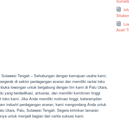
Sumeda
Inf
Situbo
Low
Aceh T
u, Sulawesi Tengah – Sehubungan dengan kemajuan usaha kami,
rgerak di sektor perdagangan eceran dan memiliki rantai toko
embuka lowongan untuk bergabung dengan tim kami di Palu Utara,
du yang berdedikasi, antusias, dan memiliki komitmen tinggi
i toko kami. Jika Anda memiliki motivasi tinggi, keterampilan
dalam industri perdagangan eceran, kami mengundang Anda untuk
Palu Utara, Palu, Sulawesi Tengah. Segera kirimkan lamaran
a untuk menjadi bagian dari cerita sukses kami.