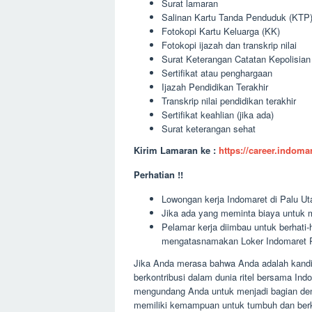
Surat lamaran
Salinan Kartu Tanda Penduduk (KTP
Fotokopi Kartu Keluarga (KK)
Fotokopi ijazah dan transkrip nilai
Surat Keterangan Catatan Kepolisia
Sertifikat atau penghargaan
Ijazah Pendidikan Terakhir
Transkrip nilai pendidikan terakhir
Sertifikat keahlian (jika ada)
Surat keterangan sehat
Kirim Lamaran ke :
https://career.indom
Perhatian !!
Lowongan kerja Indomaret di Palu Uta
Jika ada yang meminta biaya untuk m
Pelamar kerja diimbau untuk berhati
mengatasnamakan Loker Indomaret Pa
Jika Anda merasa bahwa Anda adalah kandid
berkontribusi dalam dunia ritel bersama In
mengundang Anda untuk menjadi bagian deng
memiliki kemampuan untuk tumbuh dan ber