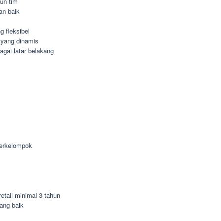
un tim
an baik
 fleksibel
 yang dinamis
agai latar belakang
berkelompok
etail minimal 3 tahun
ang baik