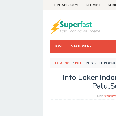
Loncat
TENTANG KAMI
REDAKSI
KEBI
ke
konten
HOME
STATIONERY
HOMEPAGE
/
PALU
/
INFO LOKER INDOMA
Info Loker Ind
Palu,S
Oleh
@danpra