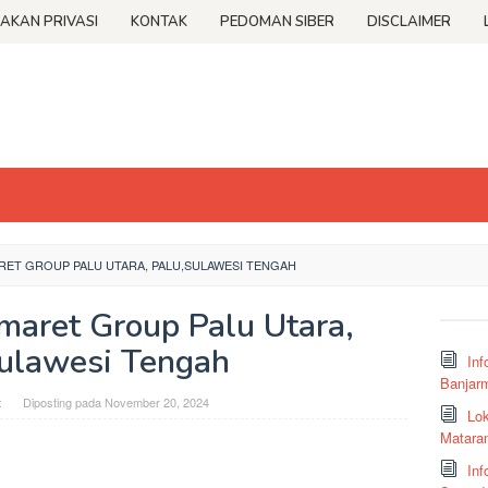
JAKAN PRIVASI
KONTAK
PEDOMAN SIBER
DISCLAIMER
RET GROUP PALU UTARA, PALU,SULAWESI TENGAH
omaret Group Palu Utara,
ulawesi Tengah
Inf
Banjar
t
Diposting pada
November 20, 2024
Lok
Matara
Inf