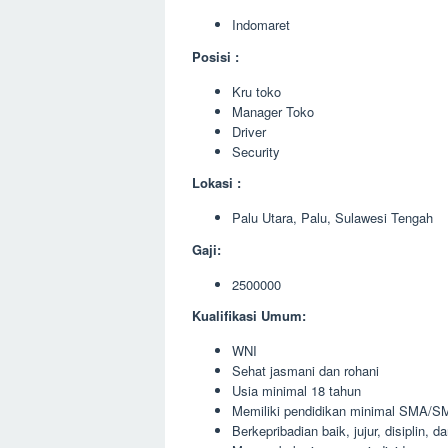
Indomaret
Posisi :
Kru toko
Manager Toko
Driver
Security
Lokasi :
Palu Utara, Palu, Sulawesi Tengah
Gaji:
2500000
Kualifikasi Umum:
WNI
Sehat jasmani dan rohani
Usia minimal 18 tahun
Memiliki pendidikan minimal SMA/SM
Berkepribadian baik, jujur, disiplin, 