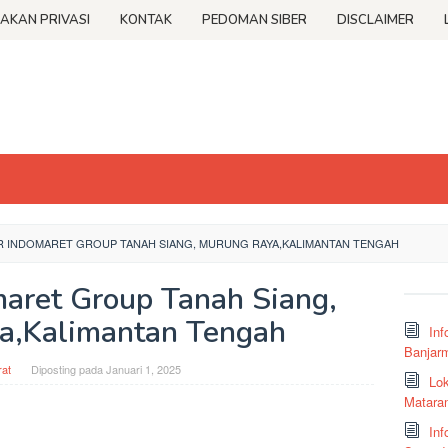
JAKAN PRIVASI
KONTAK
PEDOMAN SIBER
DISCLAIMER
R INDOMARET GROUP TANAH SIANG, MURUNG RAYA,KALIMANTAN TENGAH
maret Group Tanah Siang,
a,Kalimantan Tengah
Inf
Banjar
at
Diposting pada
Januari 1, 2025
Lok
Matara
Inf