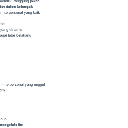
n memiliki tanggung jawab
dan dalam kelompok
interpersonal yang baik
ibel
 yang dinamis
agai latar belakang
n interpersonal yang unggul
tim
ahun
mengelola tim