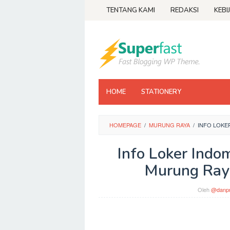
Loncat
TENTANG KAMI
REDAKSI
KEBI
ke
konten
HOME
STATIONERY
HOMEPAGE
/
MURUNG RAYA
/
INFO LOKE
Info Loker Indo
Murung Ray
Oleh
@danpr