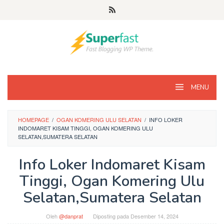
Loncat
ke
konten
MENU
HOMEPAGE
/
OGAN KOMERING ULU SELATAN
/
INFO LOKER
INDOMARET KISAM TINGGI, OGAN KOMERING ULU
SELATAN,SUMATERA SELATAN
Info Loker Indomaret Kisam
Tinggi, Ogan Komering Ulu
Selatan,Sumatera Selatan
Oleh
@danprat
Diposting pada
Desember 14, 2024