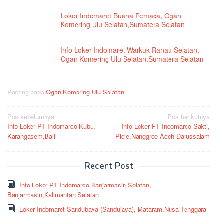
Loker Indomaret Buana Pemaca, Ogan
Komering Ulu Selatan,Sumatera Selatan
Info Loker Indomaret Warkuk Ranau Selatan,
Ogan Komering Ulu Selatan,Sumatera Selatan
Posting pada
Ogan Komering Ulu Selatan
Navigasi
Pos sebelumnya
Pos berikutnya
Info Loker PT Indomarco Kubu,
Info Loker PT Indomarco Sakti,
pos
Karangasem,Bali
Pidie,Nanggroe Aceh Darussalam
Recent Post
Info Loker PT Indomarco Banjarmasin Selatan,
Banjarmasin,Kalimantan Selatan
Loker Indomaret Sandubaya (Sandujaya), Mataram,Nusa Tenggara