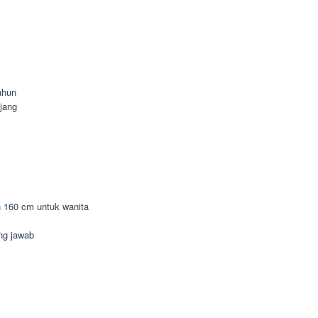
ahun
jang
n 160 cm untuk wanita
ung jawab