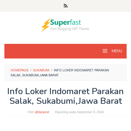
Loncat
ke
konten
MENU
HOMEPAGE
/
SUKABUMI
/
INFO LOKER INDOMARET PARAKAN
SALAK, SUKABUMI,JAWA BARAT
Info Loker Indomaret Parakan
Salak, Sukabumi,Jawa Barat
Oleh
@danprat
Diposting pada
September 9, 2024