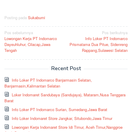
Posting pada
Sukabumi
Navigasi
Pos sebelumnya
Pos berikutnya
Lowongan Kerja PT Indomarco
Info Loker PT Indomarco
pos
Dayeuhluhur, Cilacap,Jawa
Prismatama Dua Pitue, Sidenreng
Tengah
Rappang,Sulawesi Selatan
Recent Post
Info Loker PT Indomarco Banjarmasin Selatan,
Banjarmasin,Kalimantan Selatan
Loker Indomaret Sandubaya (Sandujaya), Mataram,Nusa Tenggara
Barat
Info Loker PT Indomarco Surian, Sumedang,Jawa Barat
Info Loker Indomaret Store Jangkar, Situbondo,Jawa Timur
Lowongan Kerja Indomaret Store Idi Timur, Aceh Timur,Nanggroe