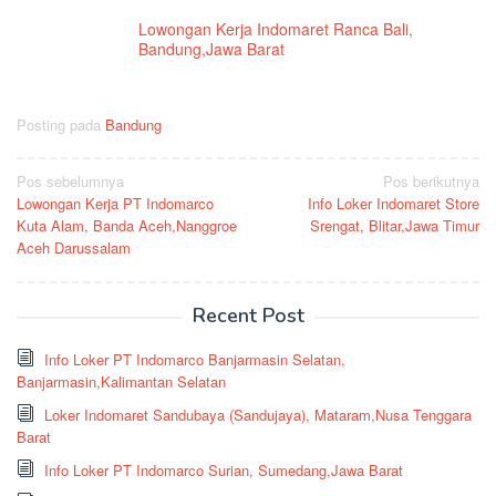
Lowongan Kerja Indomaret Ranca Bali,
Bandung,Jawa Barat
Posting pada
Bandung
Navigasi
Pos sebelumnya
Pos berikutnya
Lowongan Kerja PT Indomarco
Info Loker Indomaret Store
pos
Kuta Alam, Banda Aceh,Nanggroe
Srengat, Blitar,Jawa Timur
Aceh Darussalam
Recent Post
Info Loker PT Indomarco Banjarmasin Selatan,
Banjarmasin,Kalimantan Selatan
Loker Indomaret Sandubaya (Sandujaya), Mataram,Nusa Tenggara
Barat
Info Loker PT Indomarco Surian, Sumedang,Jawa Barat