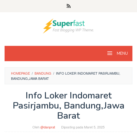
Loncat
ke
konten
MENU
HOMEPAGE
/
BANDUNG
/
INFO LOKER INDOMARET PASIRJAMBU,
BANDUNG,JAWA BARAT
Info Loker Indomaret
Pasirjambu, Bandung,Jawa
Barat
Oleh
@danprat
Diposting pada
Maret 5, 2025