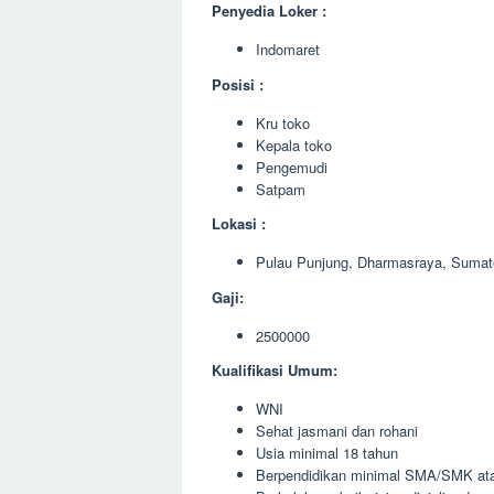
Penyedia Loker :
Indomaret
Posisi :
Kru toko
Kepala toko
Pengemudi
Satpam
Lokasi :
Pulau Punjung, Dharmasraya, Sumat
Gaji:
2500000
Kualifikasi Umum:
WNI
Sehat jasmani dan rohani
Usia minimal 18 tahun
Berpendidikan minimal SMA/SMK ata