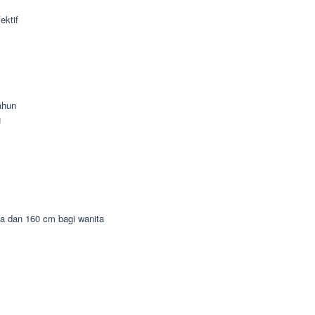
ektif
ahun
g
ia dan 160 cm bagi wanita