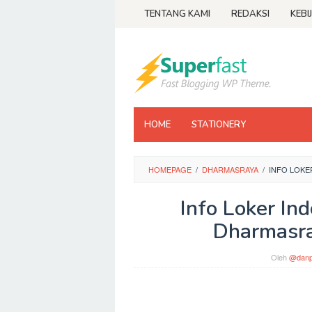
Loncat
TENTANG KAMI
REDAKSI
KEBI
ke
konten
HOME
STATIONERY
HOMEPAGE
/
DHARMASRAYA
/
INFO LOKE
Info Loker In
Dharmasra
Oleh
@danp