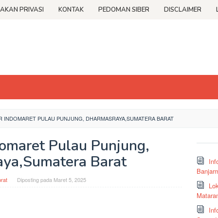
JAKAN PRIVASI
KONTAK
PEDOMAN SIBER
DISCLAIMER
R INDOMARET PULAU PUNJUNG, DHARMASRAYA,SUMATERA BARAT
domaret Pulau Punjung,
ya,Sumatera Barat
Inf
Banjar
rat
Diposting pada
Maret 5, 2025
Lok
Matara
Inf