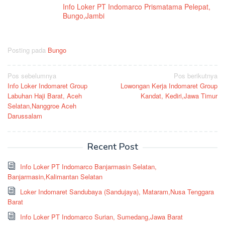
Info Loker PT Indomarco Prismatama Pelepat,
Bungo,Jambi
Posting pada
Bungo
Navigasi
Pos sebelumnya
Pos berikutnya
Info Loker Indomaret Group
Lowongan Kerja Indomaret Group
pos
Labuhan Haji Barat, Aceh
Kandat, Kediri,Jawa Timur
Selatan,Nanggroe Aceh
Darussalam
Recent Post
Info Loker PT Indomarco Banjarmasin Selatan,
Banjarmasin,Kalimantan Selatan
Loker Indomaret Sandubaya (Sandujaya), Mataram,Nusa Tenggara
Barat
Info Loker PT Indomarco Surian, Sumedang,Jawa Barat