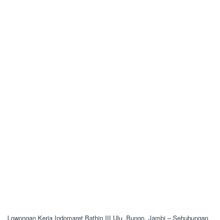
Lowongan Kerja Indomaret Bathin III Ulu, Bungo, Jambi – Sehubungan