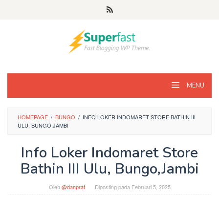
Loncat
ke
konten
MENU
HOMEPAGE
/
BUNGO
/
INFO LOKER INDOMARET STORE BATHIN III
ULU, BUNGO,JAMBI
Info Loker Indomaret Store
Bathin III Ulu, Bungo,Jambi
Oleh
@danprat
Diposting pada
Februari 5, 2025