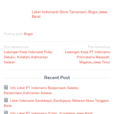
Loker Indomaret Store Tamansari, Bogor,Jawa
Barat
Posting pada
Bogor
Navigasi
Pos sebelumnya
Pos berikutnya
Lowongan Kerja Indomaret Pulau
Lowongan Kerja PT Indomarco
pos
Sebuku, Kotabaru,Kalimantan
Prismatama Maospati,
Selatan
Magetan,Jawa Timur
Recent Post
Info Loker PT Indomarco Banjarmasin Selatan,
Banjarmasin,Kalimantan Selatan
Loker Indomaret Sandubaya (Sandujaya), Mataram,Nusa Tenggara
Barat
Info Loker PT Indomarco Surian, Sumedang,Jawa Barat