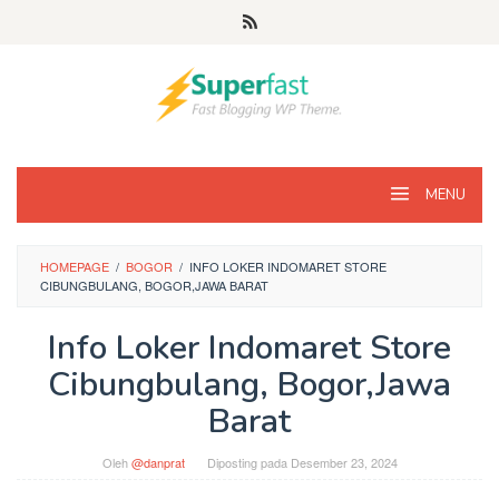
Loncat
ke
konten
MENU
HOMEPAGE
/
BOGOR
/
INFO LOKER INDOMARET STORE
CIBUNGBULANG, BOGOR,JAWA BARAT
Info Loker Indomaret Store
Cibungbulang, Bogor,Jawa
Barat
Oleh
@danprat
Diposting pada
Desember 23, 2024