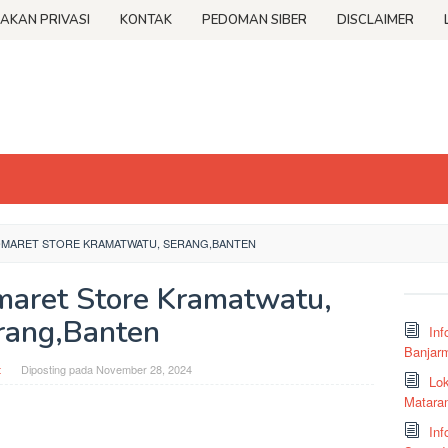
JAKAN PRIVASI
KONTAK
PEDOMAN SIBER
DISCLAIMER
OMARET STORE KRAMATWATU, SERANG,BANTEN
omaret Store Kramatwatu,
rang,Banten
Inf
Banjar
t
Diposting pada
November 28, 2024
Lok
Matara
Inf