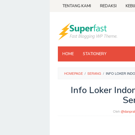
Loncat
TENTANG KAMI
REDAKSI
KEBI
ke
konten
HOME
STATIONERY
HOMEPAGE
/
SERANG
/
INFO LOKER IND
Info Loker Ind
Se
Oleh
@danpra