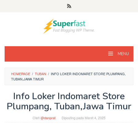
Loncat
ke
konten
MENU
HOMEPAGE
/
TUBAN
/
INFO LOKER INDOMARET STORE PLUMPANG,
TUBAN,JAWA TIMUR
Info Loker Indomaret Store
Plumpang, Tuban,Jawa Timur
Oleh
@danprat
Diposting pada
Maret 4, 2025