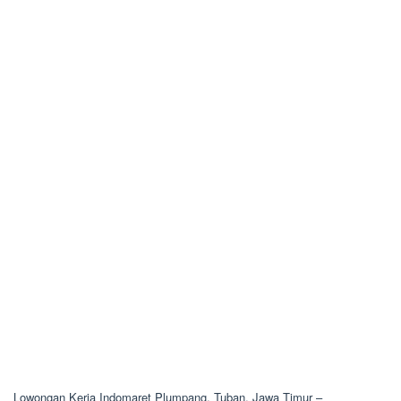
Lowongan Kerja Indomaret Plumpang, Tuban, Jawa Timur –