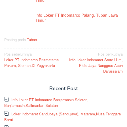
Info Loker PT Indomarco Palang, Tuban,Jawa
Timur
Posting pada
Tuban
Navigasi
Pos sebelumnya
Pos berikutnya
Loker PT Indomarco Prismatama
Info Loker Indomaret Store Ulim,
pos
Pakem, Sleman,DI Yogyakarta
Pidie Jaya,Nanggroe Aceh
Darussalam
Recent Post
Info Loker PT Indomarco Banjarmasin Selatan,
Banjarmasin,Kalimantan Selatan
Loker Indomaret Sandubaya (Sandujaya), Mataram,Nusa Tenggara
Barat