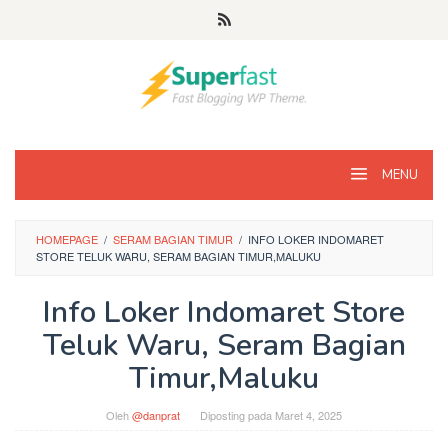
Loncat
ke
konten
MENU
HOMEPAGE
/
SERAM BAGIAN TIMUR
/
INFO LOKER INDOMARET
STORE TELUK WARU, SERAM BAGIAN TIMUR,MALUKU
Info Loker Indomaret Store
Teluk Waru, Seram Bagian
Timur,Maluku
Oleh
@danprat
Diposting pada
Maret 4, 2025