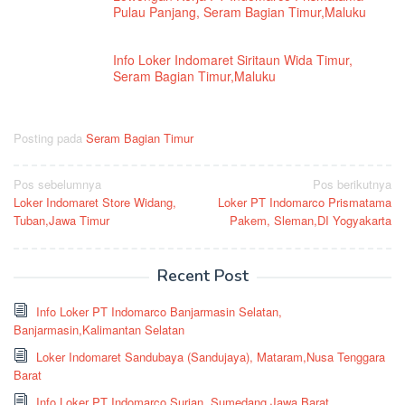
Pulau Panjang, Seram Bagian Timur,Maluku
Info Loker Indomaret Siritaun Wida Timur,
Seram Bagian Timur,Maluku
Posting pada
Seram Bagian Timur
Navigasi
Pos sebelumnya
Pos berikutnya
Loker Indomaret Store Widang,
Loker PT Indomarco Prismatama
pos
Tuban,Jawa Timur
Pakem, Sleman,DI Yogyakarta
Recent Post
Info Loker PT Indomarco Banjarmasin Selatan,
Banjarmasin,Kalimantan Selatan
Loker Indomaret Sandubaya (Sandujaya), Mataram,Nusa Tenggara
Barat
Info Loker PT Indomarco Surian, Sumedang,Jawa Barat