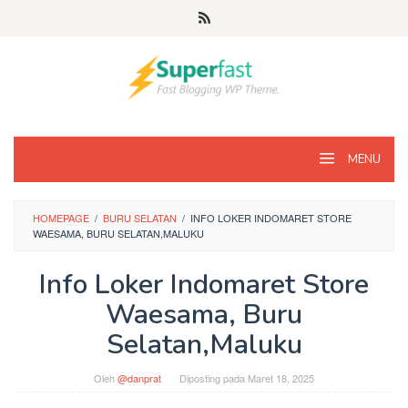
Loncat
ke
konten
MENU
HOMEPAGE
/
BURU SELATAN
/
INFO LOKER INDOMARET STORE
WAESAMA, BURU SELATAN,MALUKU
Info Loker Indomaret Store
Waesama, Buru
Selatan,Maluku
Oleh
@danprat
Diposting pada
Maret 18, 2025