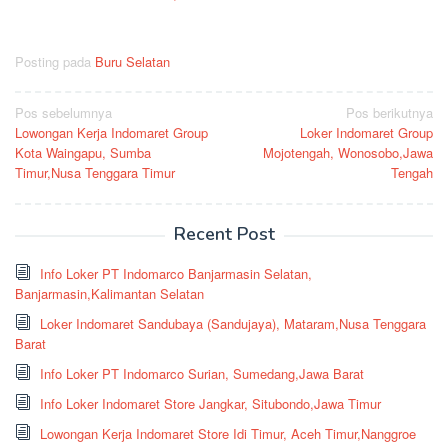
Posting pada
Buru Selatan
Navigasi
Pos sebelumnya
Pos berikutnya
Lowongan Kerja Indomaret Group
Loker Indomaret Group
pos
Kota Waingapu, Sumba
Mojotengah, Wonosobo,Jawa
Timur,Nusa Tenggara Timur
Tengah
Recent Post
Info Loker PT Indomarco Banjarmasin Selatan,
Banjarmasin,Kalimantan Selatan
Loker Indomaret Sandubaya (Sandujaya), Mataram,Nusa Tenggara
Barat
Info Loker PT Indomarco Surian, Sumedang,Jawa Barat
Info Loker Indomaret Store Jangkar, Situbondo,Jawa Timur
Lowongan Kerja Indomaret Store Idi Timur, Aceh Timur,Nanggroe