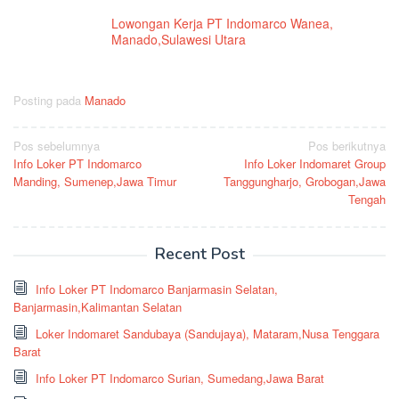
Lowongan Kerja PT Indomarco Wanea,
Manado,Sulawesi Utara
Posting pada
Manado
Navigasi
Pos sebelumnya
Pos berikutnya
Info Loker PT Indomarco
Info Loker Indomaret Group
pos
Manding, Sumenep,Jawa Timur
Tanggungharjo, Grobogan,Jawa
Tengah
Recent Post
Info Loker PT Indomarco Banjarmasin Selatan,
Banjarmasin,Kalimantan Selatan
Loker Indomaret Sandubaya (Sandujaya), Mataram,Nusa Tenggara
Barat
Info Loker PT Indomarco Surian, Sumedang,Jawa Barat