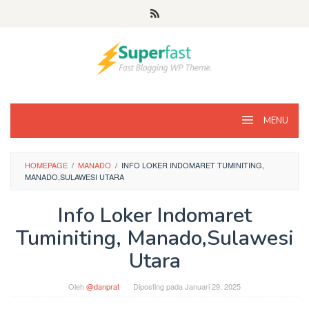
Loncat
ke
konten
MENU
HOMEPAGE
/
MANADO
/
INFO LOKER INDOMARET TUMINITING,
MANADO,SULAWESI UTARA
Info Loker Indomaret
Tuminiting, Manado,Sulawesi
Utara
Oleh
@danprat
Diposting pada
Januari 29, 2025