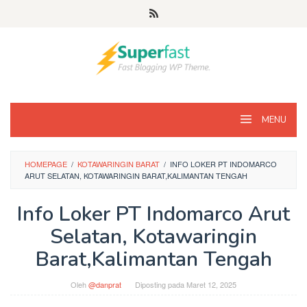
Loncat
ke
konten
MENU
HOMEPAGE
/
KOTAWARINGIN BARAT
/
INFO LOKER PT INDOMARCO
ARUT SELATAN, KOTAWARINGIN BARAT,KALIMANTAN TENGAH
Info Loker PT Indomarco Arut
Selatan, Kotawaringin
Barat,Kalimantan Tengah
Oleh
@danprat
Diposting pada
Maret 12, 2025