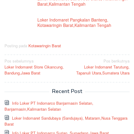
Barat,Kalimantan Tengah
Loker Indomaret Pangkalan Banteng,
Kotawaringin Barat,Kalimantan Tengah
Posting pada
Kotawaringin Barat
Navigasi
Pos sebelumnya
Pos berikutnya
Loker Indomaret Store Cikancung,
Loker Indomaret Tarutung,
pos
Bandung,Jawa Barat
Tapanuli Utara,Sumatera Utara
Recent Post
Info Loker PT Indomarco Banjarmasin Selatan,
Banjarmasin,Kalimantan Selatan
Loker Indomaret Sandubaya (Sandujaya), Mataram,Nusa Tenggara
Barat
Info Loker PT Indomarco Surian, Sumedang,Jawa Barat