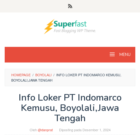
Loncat
ke
konten
MENU
HOMEPAGE
/
BOYOLALI
/
INFO LOKER PT INDOMARCO KEMUSU,
BOYOLALI,JAWA TENGAH
Info Loker PT Indomarco
Kemusu, Boyolali,Jawa
Tengah
Oleh
@danprat
Diposting pada
Desember 1, 2024