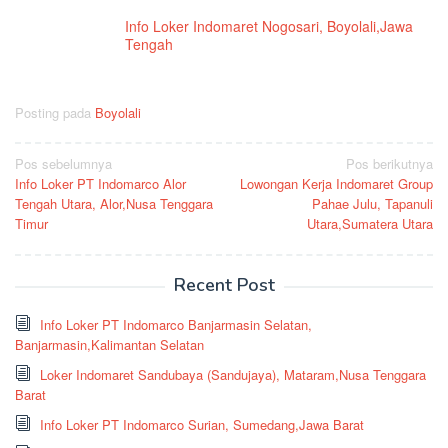
Info Loker Indomaret Nogosari, Boyolali,Jawa
Tengah
Posting pada
Boyolali
Navigasi
Pos sebelumnya
Pos berikutnya
Info Loker PT Indomarco Alor
Lowongan Kerja Indomaret Group
pos
Tengah Utara, Alor,Nusa Tenggara
Pahae Julu, Tapanuli
Timur
Utara,Sumatera Utara
Recent Post
Info Loker PT Indomarco Banjarmasin Selatan,
Banjarmasin,Kalimantan Selatan
Loker Indomaret Sandubaya (Sandujaya), Mataram,Nusa Tenggara
Barat
Info Loker PT Indomarco Surian, Sumedang,Jawa Barat