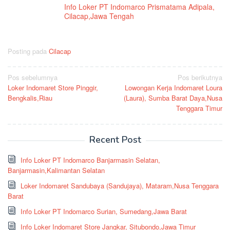
Info Loker PT Indomarco Prismatama Adipala,
Cilacap,Jawa Tengah
Posting pada
Cilacap
Navigasi
Pos sebelumnya
Pos berikutnya
Loker Indomaret Store Pinggir,
Lowongan Kerja Indomaret Loura
pos
Bengkalis,Riau
(Laura), Sumba Barat Daya,Nusa
Tenggara Timur
Recent Post
Info Loker PT Indomarco Banjarmasin Selatan,
Banjarmasin,Kalimantan Selatan
Loker Indomaret Sandubaya (Sandujaya), Mataram,Nusa Tenggara
Barat
Info Loker PT Indomarco Surian, Sumedang,Jawa Barat
Info Loker Indomaret Store Jangkar, Situbondo,Jawa Timur