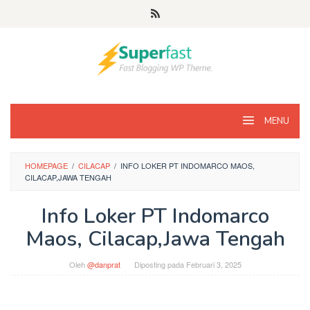
Loncat
ke
konten
MENU
HOMEPAGE
/
CILACAP
/
INFO LOKER PT INDOMARCO MAOS,
CILACAP,JAWA TENGAH
Info Loker PT Indomarco
Maos, Cilacap,Jawa Tengah
Oleh
@danprat
Diposting pada
Februari 3, 2025