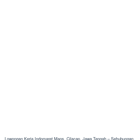
Lowongan Kerja Indomaret Maos, Cilacap, Jawa Tengah – Sehubungan