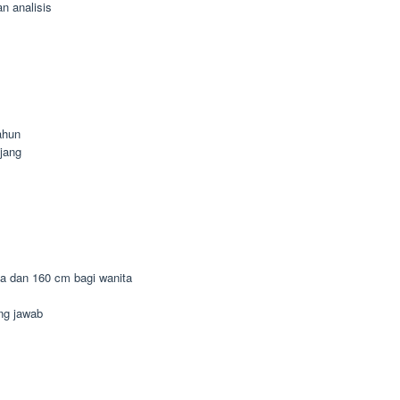
n analisis
ahun
jang
ia dan 160 cm bagi wanita
ung jawab