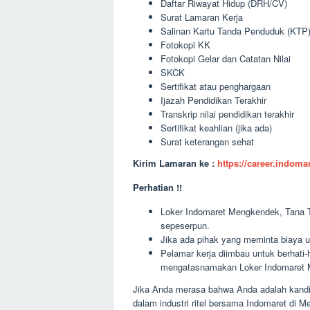
Daftar Riwayat Hidup (DRH/CV)
Surat Lamaran Kerja
Salinan Kartu Tanda Penduduk (KTP
Fotokopi KK
Fotokopi Gelar dan Catatan Nilai
SKCK
Sertifikat atau penghargaan
Ijazah Pendidikan Terakhir
Transkrip nilai pendidikan terakhir
Sertifikat keahlian (jika ada)
Surat keterangan sehat
Kirim Lamaran ke :
https://career.indom
Perhatian !!
Loker Indomaret Mengkendek, Tana Tor
sepeserpun.
Jika ada pihak yang meminta biaya u
Pelamar kerja diimbau untuk berhati
mengatasnamakan Loker Indomaret M
Jika Anda merasa bahwa Anda adalah kandida
dalam industri ritel bersama Indomaret di 