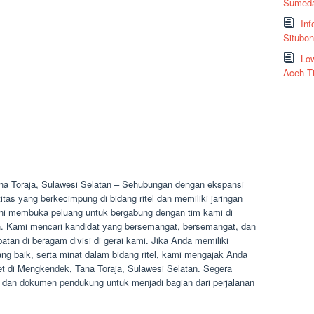
Sumeda
Inf
Situbo
Low
Aceh T
a Toraja, Sulawesi Selatan – Sehubungan dengan ekspansi
as yang berkecimpung di bidang ritel dan memiliki jaringan
t ini membuka peluang untuk bergabung dengan tim kami di
n. Kami mencari kandidat yang bersemangat, bersemangat, dan
batan di beragam divisi di gerai kami. Jika Anda memiliki
ang baik, serta minat dalam bidang ritel, kami mengajak Anda
et di Mengkendek, Tana Toraja, Sulawesi Selatan. Segera
dan dokumen pendukung untuk menjadi bagian dari perjalanan