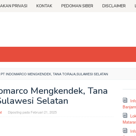
JAKAN PRIVASI
KONTAK
PEDOMAN SIBER
DISCLAIMER
 PT INDOMARCO MENGKENDEK, TANA TORAJA,SULAWESI SELATAN
domarco Mengkendek, Tana
Sulawesi Selatan
Inf
Banjar
t
Diposting pada
Februari 21, 2025
Lok
Matara
Inf