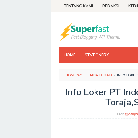
Loncat
TENTANG KAMI
REDAKSI
KEBI
ke
konten
HOME
STATIONERY
HOMEPAGE
/
TANA TORAJA
/
INFO LOKER
Info Loker PT In
Toraja,
Oleh
@danpra