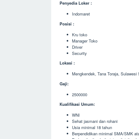
Penyedia Loker :
Indomaret
Posisi :
Kru toko
Manager Toko
Driver
Security
Lokasi :
Mengkendek, Tana Toraja, Sulawesi 
Gaji:
2500000
Kualifikasi Umum:
WNI
Sehat jasmani dan rohani
Usia minimal 18 tahun
Berpendidikan minimal SMA/SMK ata