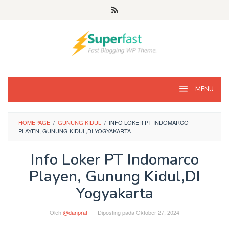
Loncat
ke
konten
MENU
HOMEPAGE
/
GUNUNG KIDUL
/
INFO LOKER PT INDOMARCO
PLAYEN, GUNUNG KIDUL,DI YOGYAKARTA
Info Loker PT Indomarco
Playen, Gunung Kidul,DI
Yogyakarta
Oleh
@danprat
Diposting pada
Oktober 27, 2024