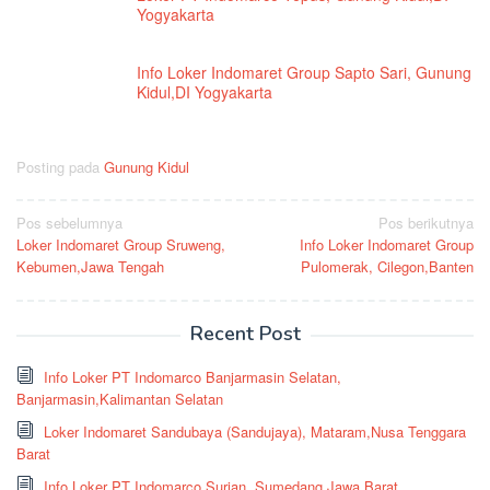
Yogyakarta
Info Loker Indomaret Group Sapto Sari, Gunung
Kidul,DI Yogyakarta
Posting pada
Gunung Kidul
Navigasi
Pos sebelumnya
Pos berikutnya
Loker Indomaret Group Sruweng,
Info Loker Indomaret Group
pos
Kebumen,Jawa Tengah
Pulomerak, Cilegon,Banten
Recent Post
Info Loker PT Indomarco Banjarmasin Selatan,
Banjarmasin,Kalimantan Selatan
Loker Indomaret Sandubaya (Sandujaya), Mataram,Nusa Tenggara
Barat
Info Loker PT Indomarco Surian, Sumedang,Jawa Barat