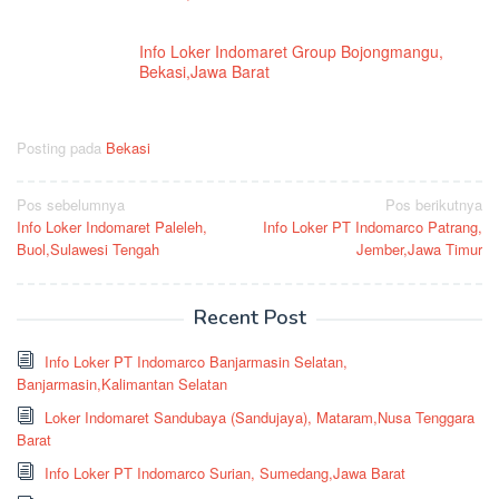
Info Loker Indomaret Group Bojongmangu,
Bekasi,Jawa Barat
Posting pada
Bekasi
Navigasi
Pos sebelumnya
Pos berikutnya
Info Loker Indomaret Paleleh,
Info Loker PT Indomarco Patrang,
pos
Buol,Sulawesi Tengah
Jember,Jawa Timur
Recent Post
Info Loker PT Indomarco Banjarmasin Selatan,
Banjarmasin,Kalimantan Selatan
Loker Indomaret Sandubaya (Sandujaya), Mataram,Nusa Tenggara
Barat
Info Loker PT Indomarco Surian, Sumedang,Jawa Barat