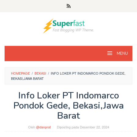
Loncat
ke
konten
MENU
HOMEPAGE
/
BEKASI
/
INFO LOKER PT INDOMARCO PONDOK GEDE,
BEKASI,JAWA BARAT
Info Loker PT Indomarco
Pondok Gede, Bekasi,Jawa
Barat
Oleh
@danprat
Diposting pada
Desember 22, 2024