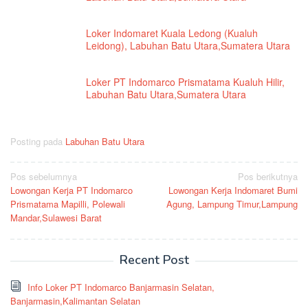
Loker Indomaret Kuala Ledong (Kualuh
Leidong), Labuhan Batu Utara,Sumatera Utara
Loker PT Indomarco Prismatama Kualuh Hilir,
Labuhan Batu Utara,Sumatera Utara
Posting pada
Labuhan Batu Utara
Navigasi
Pos sebelumnya
Pos berikutnya
Lowongan Kerja PT Indomarco
Lowongan Kerja Indomaret Bumi
pos
Prismatama Mapilli, Polewali
Agung, Lampung Timur,Lampung
Mandar,Sulawesi Barat
Recent Post
Info Loker PT Indomarco Banjarmasin Selatan,
Banjarmasin,Kalimantan Selatan