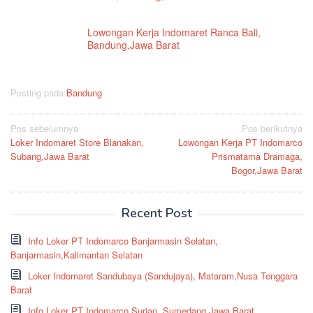
Lowongan Kerja Indomaret Ranca Bali,
Bandung,Jawa Barat
Posting pada
Bandung
Navigasi
Pos sebelumnya
Pos berikutnya
Loker Indomaret Store Blanakan,
Lowongan Kerja PT Indomarco
pos
Subang,Jawa Barat
Prismatama Dramaga,
Bogor,Jawa Barat
Recent Post
Info Loker PT Indomarco Banjarmasin Selatan,
Banjarmasin,Kalimantan Selatan
Loker Indomaret Sandubaya (Sandujaya), Mataram,Nusa Tenggara
Barat
Info Loker PT Indomarco Surian, Sumedang,Jawa Barat