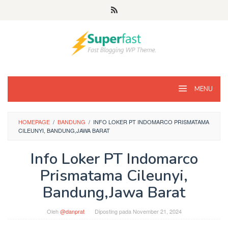
Loncat
ke
konten
MENU
HOMEPAGE
/
BANDUNG
/
INFO LOKER PT INDOMARCO PRISMATAMA
CILEUNYI, BANDUNG,JAWA BARAT
Info Loker PT Indomarco
Prismatama Cileunyi,
Bandung,Jawa Barat
Oleh
@danprat
Diposting pada
November 21, 2024