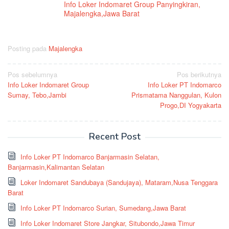
Info Loker Indomaret Group Panyingkiran,
Majalengka,Jawa Barat
Posting pada
Majalengka
Navigasi
Pos sebelumnya
Pos berikutnya
Info Loker Indomaret Group
Info Loker PT Indomarco
pos
Sumay, Tebo,Jambi
Prismatama Nanggulan, Kulon
Progo,DI Yogyakarta
Recent Post
Info Loker PT Indomarco Banjarmasin Selatan,
Banjarmasin,Kalimantan Selatan
Loker Indomaret Sandubaya (Sandujaya), Mataram,Nusa Tenggara
Barat
Info Loker PT Indomarco Surian, Sumedang,Jawa Barat
Info Loker Indomaret Store Jangkar, Situbondo,Jawa Timur