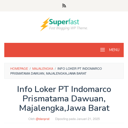
Loncat
ke
konten
MENU
HOMEPAGE
/
MAJALENGKA
/
INFO LOKER PT INDOMARCO
PRISMATAMA DAWUAN, MAJALENGKA,JAWA BARAT
Info Loker PT Indomarco
Prismatama Dawuan,
Majalengka,Jawa Barat
Oleh
@danprat
Diposting pada
Januari 21, 2025