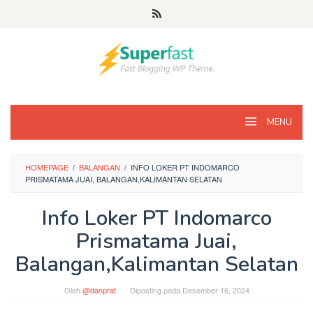
Loncat
ke
konten
MENU
HOMEPAGE
/
BALANGAN
/
INFO LOKER PT INDOMARCO
PRISMATAMA JUAI, BALANGAN,KALIMANTAN SELATAN
Info Loker PT Indomarco
Prismatama Juai,
Balangan,Kalimantan Selatan
Oleh
@danprat
Diposting pada
Desember 16, 2024