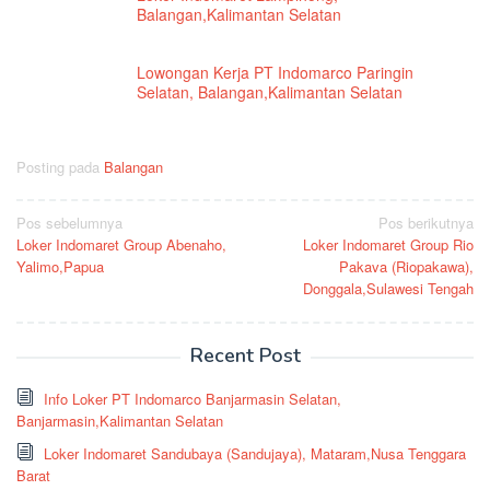
Balangan,Kalimantan Selatan
Lowongan Kerja PT Indomarco Paringin
Selatan, Balangan,Kalimantan Selatan
Posting pada
Balangan
Navigasi
Pos sebelumnya
Pos berikutnya
Loker Indomaret Group Abenaho,
Loker Indomaret Group Rio
pos
Yalimo,Papua
Pakava (Riopakawa),
Donggala,Sulawesi Tengah
Recent Post
Info Loker PT Indomarco Banjarmasin Selatan,
Banjarmasin,Kalimantan Selatan
Loker Indomaret Sandubaya (Sandujaya), Mataram,Nusa Tenggara
Barat