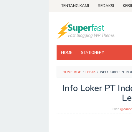
Loncat
TENTANG KAMI
REDAKSI
KEBI
ke
konten
HOME
STATIONERY
HOMEPAGE
/
LEBAK
/
INFO LOKER PT IN
Info Loker PT In
Le
Oleh
@danpr