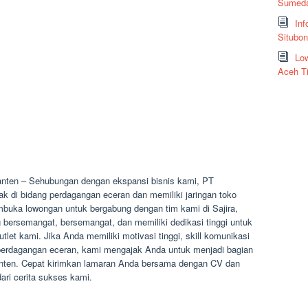
Sumeda
Inf
Situbo
Low
Aceh T
anten – Sehubungan dengan ekspansi bisnis kami, PT
k di bidang perdagangan eceran dan memiliki jaringan toko
embuka lowongan untuk bergabung dengan tim kami di Sajira,
 bersemangat, bersemangat, dan memiliki dedikasi tinggi untuk
tlet kami. Jika Anda memiliki motivasi tinggi, skill komunikasi
g perdagangan eceran, kami mengajak Anda untuk menjadi bagian
 Banten. Cepat kirimkan lamaran Anda bersama dengan CV dan
ri cerita sukses kami.