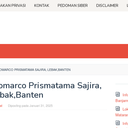
JAKAN PRIVASI
KONTAK
PEDOMAN SIBER
DISCLAIMER
DOMARCO PRISMATAMA SAJIRA, LEBAK,BANTEN
domarco Prismatama Sajira,
bak,Banten
Inf
Banjar
at
Diposting pada
Januari 31, 2025
Lok
Matara
Inf