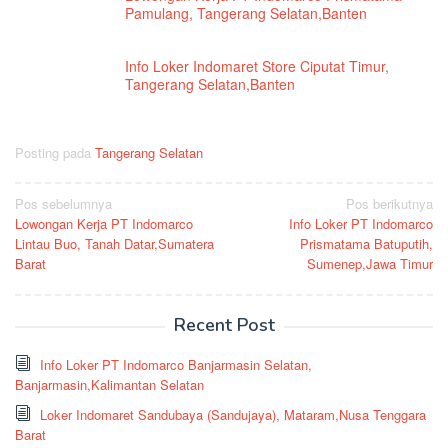
Pamulang, Tangerang Selatan,Banten
Info Loker Indomaret Store Ciputat Timur,
Tangerang Selatan,Banten
Posting pada
Tangerang Selatan
Navigasi
Pos sebelumnya
Pos berikutnya
Lowongan Kerja PT Indomarco
Info Loker PT Indomarco
pos
Lintau Buo, Tanah Datar,Sumatera
Prismatama Batuputih,
Barat
Sumenep,Jawa Timur
Recent Post
Info Loker PT Indomarco Banjarmasin Selatan,
Banjarmasin,Kalimantan Selatan
Loker Indomaret Sandubaya (Sandujaya), Mataram,Nusa Tenggara
Barat