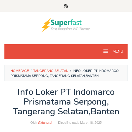
Loncat
ke
konten
MENU
HOMEPAGE
/
TANGERANG SELATAN
/
INFO LOKER PT INDOMARCO
PRISMATAMA SERPONG, TANGERANG SELATAN,BANTEN
Info Loker PT Indomarco
Prismatama Serpong,
Tangerang Selatan,Banten
Oleh
@danprat
Diposting pada
Maret 18, 2025