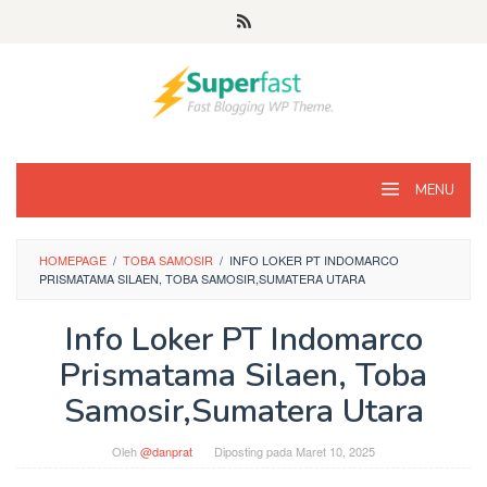
Loncat
ke
konten
MENU
HOMEPAGE
/
TOBA SAMOSIR
/
INFO LOKER PT INDOMARCO
PRISMATAMA SILAEN, TOBA SAMOSIR,SUMATERA UTARA
Info Loker PT Indomarco
Prismatama Silaen, Toba
Samosir,Sumatera Utara
Oleh
@danprat
Diposting pada
Maret 10, 2025