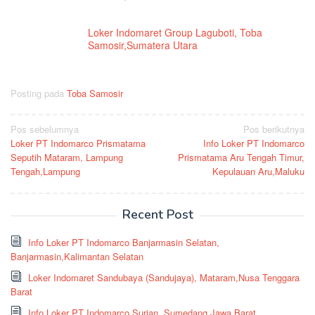
Loker Indomaret Group Laguboti, Toba
Samosir,Sumatera Utara
Posting pada
Toba Samosir
Navigasi
Pos sebelumnya
Pos berikutnya
Loker PT Indomarco Prismatama
Info Loker PT Indomarco
pos
Seputih Mataram, Lampung
Prismatama Aru Tengah Timur,
Tengah,Lampung
Kepulauan Aru,Maluku
Recent Post
Info Loker PT Indomarco Banjarmasin Selatan,
Banjarmasin,Kalimantan Selatan
Loker Indomaret Sandubaya (Sandujaya), Mataram,Nusa Tenggara
Barat
Info Loker PT Indomarco Surian, Sumedang,Jawa Barat