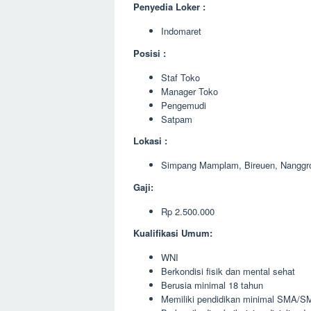
Penyedia Loker :
Indomaret
Posisi :
Staf Toko
Manager Toko
Pengemudi
Satpam
Lokasi :
Simpang Mamplam, Bireuen, Nanggr
Gaji:
Rp 2.500.000
Kualifikasi Umum:
WNI
Berkondisi fisik dan mental sehat
Berusia minimal 18 tahun
Memiliki pendidikan minimal SMA/SM