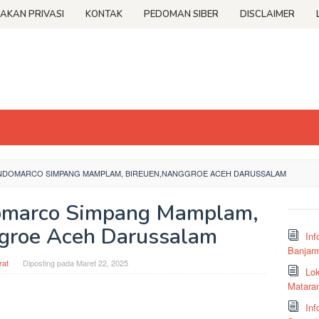
JAKAN PRIVASI
KONTAK
PEDOMAN SIBER
DISCLAIMER
 INDOMARCO SIMPANG MAMPLAM, BIREUEN,NANGGROE ACEH DARUSSALAM
domarco Simpang Mamplam,
groe Aceh Darussalam
Inf
Banjar
at
Diposting pada
Maret 22, 2025
Lok
Matara
Inf