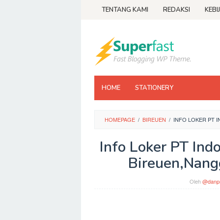
Loncat
TENTANG KAMI
REDAKSI
KEBI
ke
konten
HOME
STATIONERY
HOMEPAGE
/
BIREUEN
/
INFO LOKER PT
Info Loker PT In
Bireuen,Nang
Oleh
@danpr