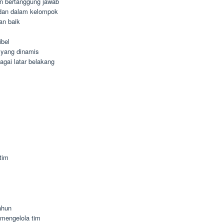
dan bertanggung jawab
dan dalam kelompok
an baik
ibel
 yang dinamis
agai latar belakang
tim
ahun
mengelola tim