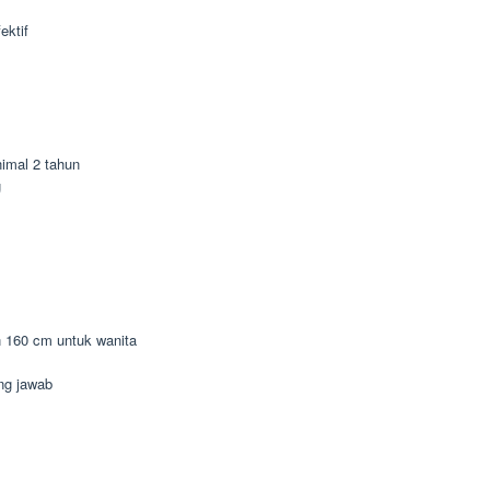
ektif
imal 2 tahun
g
n 160 cm untuk wanita
ung jawab