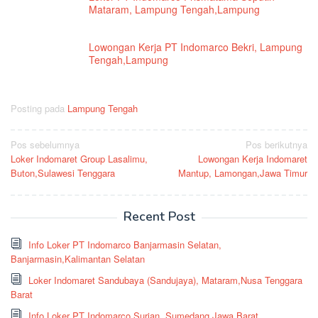
Mataram, Lampung Tengah,Lampung
Lowongan Kerja PT Indomarco Bekri, Lampung
Tengah,Lampung
Posting pada
Lampung Tengah
Navigasi
Pos sebelumnya
Pos berikutnya
Loker Indomaret Group Lasalimu,
Lowongan Kerja Indomaret
pos
Buton,Sulawesi Tenggara
Mantup, Lamongan,Jawa Timur
Recent Post
Info Loker PT Indomarco Banjarmasin Selatan,
Banjarmasin,Kalimantan Selatan
Loker Indomaret Sandubaya (Sandujaya), Mataram,Nusa Tenggara
Barat
Info Loker PT Indomarco Surian, Sumedang,Jawa Barat