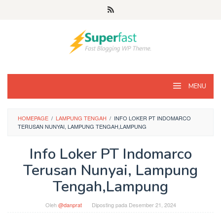
Loncat
ke
konten
MENU
HOMEPAGE
/
LAMPUNG TENGAH
/
INFO LOKER PT INDOMARCO
TERUSAN NUNYAI, LAMPUNG TENGAH,LAMPUNG
Info Loker PT Indomarco
Terusan Nunyai, Lampung
Tengah,Lampung
Oleh
@danprat
Diposting pada
Desember 21, 2024