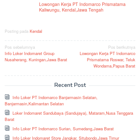
Lowongan Kerja PT Indomarco Prismatama
Kaliwungu, Kendal,Jawa Tengah
Posting pada
Kendal
Navigasi
Pos sebelumnya
Pos berikutnya
Info Loker Indomaret Group
Lowongan Kerja PT Indomarco
pos
Nusaherang, Kuningan,Jawa Barat
Prismatama Roswar, Teluk
Wondama,Papua Barat
Recent Post
Info Loker PT Indomarco Banjarmasin Selatan,
Banjarmasin,Kalimantan Selatan
Loker Indomaret Sandubaya (Sandujaya), Mataram,Nusa Tenggara
Barat
Info Loker PT Indomarco Surian, Sumedang,Jawa Barat
Info Loker Indomaret Store Jangkar, Situbondo,Jawa Timur