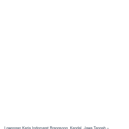
Lowongan Kerja Indomaret Brangsong, Kendal, Jawa Tengah –