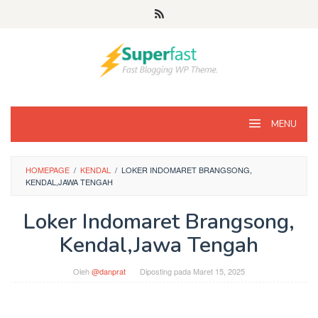
Loncat
ke
konten
MENU
HOMEPAGE
/
KENDAL
/
LOKER INDOMARET BRANGSONG,
KENDAL,JAWA TENGAH
Loker Indomaret Brangsong,
Kendal,Jawa Tengah
Oleh
@danprat
Diposting pada
Maret 15, 2025