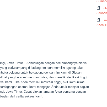
Sumeda
Inf
Situbo
Low
Aceh T
angi, Jawa Timur – Sehubungan dengan berkembangnya bisnis
ang berkecimpung di bidang ritel dan memiliki jejaring toko
embuka peluang untuk bergabung dengan tim kami di Glagah,
dat yang berkomitmen, antusias, dan memiliki dedikasi tinggi
erai kami. Jika Anda memiliki motivasi tinggi, skill komunikasi
ri perdagangan eceran, kami mengajak Anda untuk menjadi bagian
angi, Jawa Timur. Cepat ajukan lamaran Anda bersama dengan
gian dari cerita sukses kami.