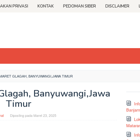
JAKAN PRIVASI
KONTAK
PEDOMAN SIBER
DISCLAIMER
MARET GLAGAH, BANYUWANGI,JAWA TIMUR
 Glagah, Banyuwangi,Jawa
Timur
Inf
Banjar
at
Diposting pada
Maret 23, 2025
Lok
Matara
Inf