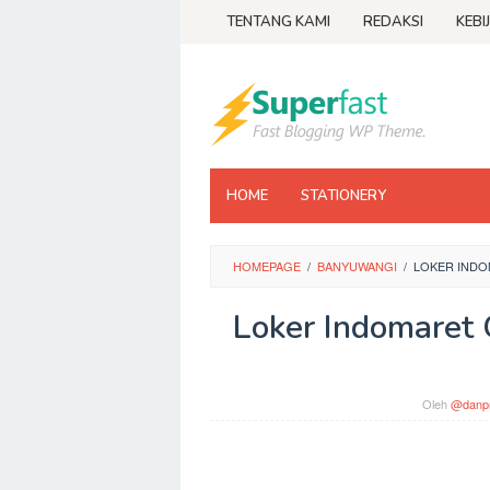
Loncat
TENTANG KAMI
REDAKSI
KEBI
ke
konten
HOME
STATIONERY
HOMEPAGE
/
BANYUWANGI
/
LOKER INDO
Loker Indomaret
Oleh
@danpr