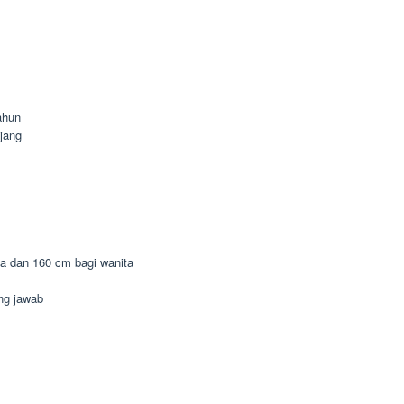
ahun
jang
ia dan 160 cm bagi wanita
ung jawab