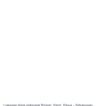
Lowongan Kerja Indomaret Bonggo, Sarmi, Papua – Sehubungan