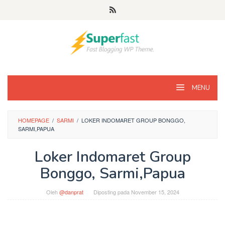
Loncat
ke
konten
MENU
HOMEPAGE
/
SARMI
/
LOKER INDOMARET GROUP BONGGO,
SARMI,PAPUA
Loker Indomaret Group
Bonggo, Sarmi,Papua
Oleh
@danprat
Diposting pada
November 15, 2024