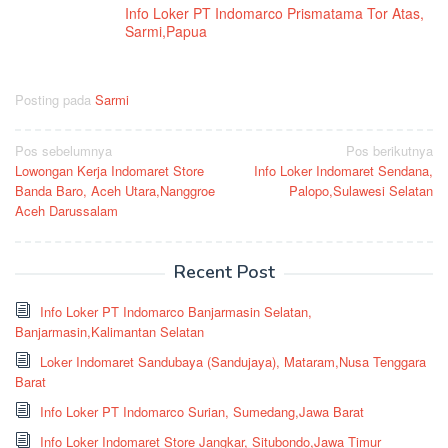
Info Loker PT Indomarco Prismatama Tor Atas,
Sarmi,Papua
Posting pada
Sarmi
Navigasi
Pos sebelumnya
Pos berikutnya
Lowongan Kerja Indomaret Store
Info Loker Indomaret Sendana,
pos
Banda Baro, Aceh Utara,Nanggroe
Palopo,Sulawesi Selatan
Aceh Darussalam
Recent Post
Info Loker PT Indomarco Banjarmasin Selatan,
Banjarmasin,Kalimantan Selatan
Loker Indomaret Sandubaya (Sandujaya), Mataram,Nusa Tenggara
Barat
Info Loker PT Indomarco Surian, Sumedang,Jawa Barat
Info Loker Indomaret Store Jangkar, Situbondo,Jawa Timur