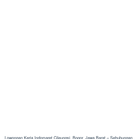
Lowongan Kerja Indomaret Cileungsi, Bogor, Jawa Barat – Sehubungan