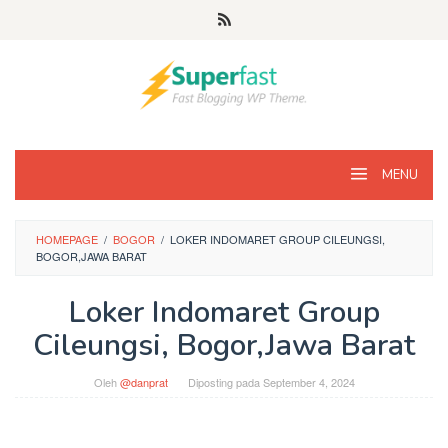
Loncat
ke
konten
MENU
HOMEPAGE
/
BOGOR
/
LOKER INDOMARET GROUP CILEUNGSI,
BOGOR,JAWA BARAT
Loker Indomaret Group
Cileungsi, Bogor,Jawa Barat
Oleh
@danprat
Diposting pada
September 4, 2024