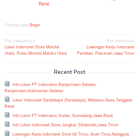
Barat
Posting pada
Bogor
Navigasi
Pos sebelumnya
Pos berikutnya
Loker Indomaret Store Morotai
Lowongan Kerja Indomaret
pos
Utara, Pulau Morotai,Maluku Utara
Pandaan, Pasuruan,Jawa Timur
Recent Post
Info Loker PT Indomarco Banjarmasin Selatan,
Banjarmasin,Kalimantan Selatan
Loker Indomaret Sandubaya (Sandujaya), Mataram,Nusa Tenggara
Barat
Info Loker PT Indomarco Surian, Sumedang,Jawa Barat
Info Loker Indomaret Store Jangkar, Situbondo,Jawa Timur
Lowongan Kerja Indomaret Store Idi Timur, Aceh Timur,Nanggroe