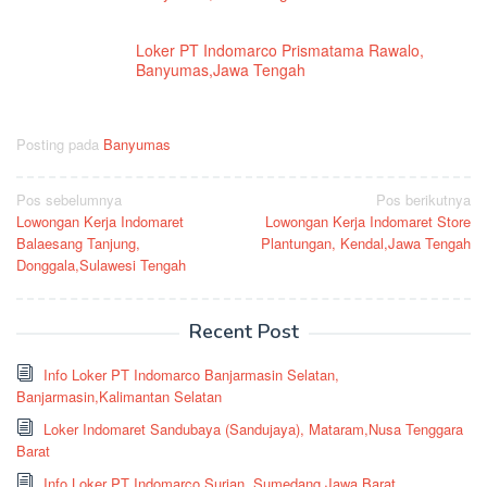
Loker PT Indomarco Prismatama Rawalo,
Banyumas,Jawa Tengah
Posting pada
Banyumas
Navigasi
Pos sebelumnya
Pos berikutnya
Lowongan Kerja Indomaret
Lowongan Kerja Indomaret Store
pos
Balaesang Tanjung,
Plantungan, Kendal,Jawa Tengah
Donggala,Sulawesi Tengah
Recent Post
Info Loker PT Indomarco Banjarmasin Selatan,
Banjarmasin,Kalimantan Selatan
Loker Indomaret Sandubaya (Sandujaya), Mataram,Nusa Tenggara
Barat
Info Loker PT Indomarco Surian, Sumedang,Jawa Barat