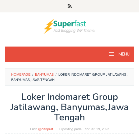
Loncat
ke
konten
MENU
HOMEPAGE
/
BANYUMAS
/
LOKER INDOMARET GROUP JATILAWANG,
BANYUMAS,JAWA TENGAH
Loker Indomaret Group
Jatilawang, Banyumas,Jawa
Tengah
Oleh
@danprat
Diposting pada
Februari 19, 2025