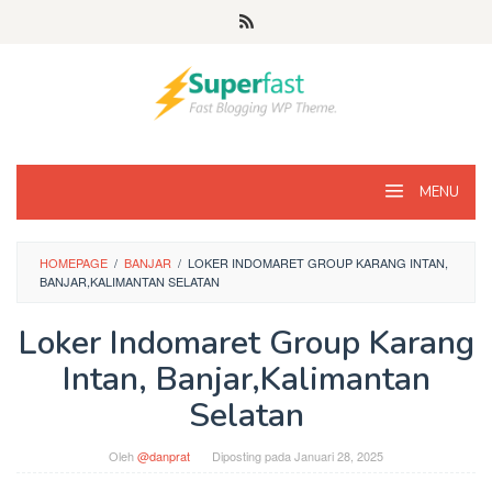
Loncat
ke
konten
MENU
HOMEPAGE
/
BANJAR
/
LOKER INDOMARET GROUP KARANG INTAN,
BANJAR,KALIMANTAN SELATAN
Loker Indomaret Group Karang
Intan, Banjar,Kalimantan
Selatan
Oleh
@danprat
Diposting pada
Januari 28, 2025