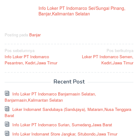
Info Loker PT Indomarco Sei/Sungai Pinang,
Banjar,Kalimantan Selatan
Posting pada
Banjar
Navigasi
Pos sebelumnya
Pos berikutnya
Info Loker PT Indomarco
Loker PT Indomarco Semen,
pos
Pesantren, Kediri,Jawa Timur
Kediri,Jawa Timur
Recent Post
Info Loker PT Indomarco Banjarmasin Selatan,
Banjarmasin,Kalimantan Selatan
Loker Indomaret Sandubaya (Sandujaya), Mataram,Nusa Tenggara
Barat
Info Loker PT Indomarco Surian, Sumedang,Jawa Barat
Info Loker Indomaret Store Jangkar, Situbondo,Jawa Timur