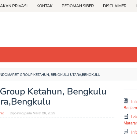
JAKAN PRIVASI
KONTAK
PEDOMAN SIBER
DISCLAIMER
INDOMARET GROUP KETAHUN, BENGKULU UTARA,BENGKULU
 Group Ketahun, Bengkulu
ra,Bengkulu
Inf
Banjar
at
Diposting pada
Maret 26, 2025
Lok
Matara
Inf