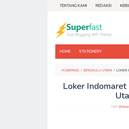
Loncat
TENTANG KAMI
REDAKSI
KEBI
ke
konten
HOME
STATIONERY
HOMEPAGE
/
BENGKULU UTARA
/
LOKER 
Loker Indomaret
Uta
Oleh
@danpr