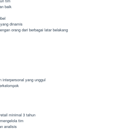
un tim
an baik
ibel
 yang dinamis
gan orang dari berbagai latar belakang
n interpersonal yang unggul
berkelompok
etail minimal 3 tahun
mengelola tim
n analisis