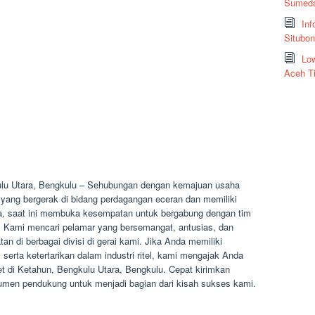
Sumeda
Inf
Situbo
Low
Aceh T
ulu Utara, Bengkulu – Sehubungan dengan kemajuan usaha
yang bergerak di bidang perdagangan eceran dan memiliki
sia, saat ini membuka kesempatan untuk bergabung dengan tim
. Kami mencari pelamar yang bersemangat, antusias, dan
an di berbagai divisi di gerai kami. Jika Anda memiliki
 serta ketertarikan dalam industri ritel, kami mengajak Anda
et di Ketahun, Bengkulu Utara, Bengkulu. Cepat kirimkan
en pendukung untuk menjadi bagian dari kisah sukses kami.