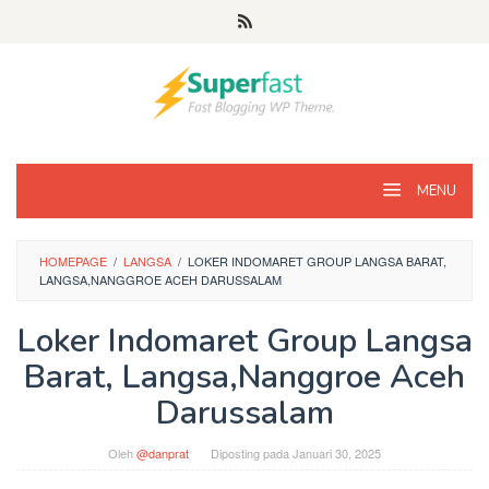
Loncat
ke
konten
MENU
HOMEPAGE
/
LANGSA
/
LOKER INDOMARET GROUP LANGSA BARAT,
LANGSA,NANGGROE ACEH DARUSSALAM
Loker Indomaret Group Langsa
Barat, Langsa,Nanggroe Aceh
Darussalam
Oleh
@danprat
Diposting pada
Januari 30, 2025