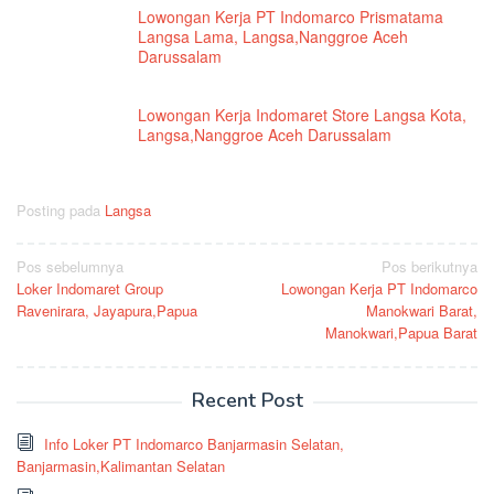
Lowongan Kerja PT Indomarco Prismatama
Langsa Lama, Langsa,Nanggroe Aceh
Darussalam
Lowongan Kerja Indomaret Store Langsa Kota,
Langsa,Nanggroe Aceh Darussalam
Posting pada
Langsa
Navigasi
Pos sebelumnya
Pos berikutnya
Loker Indomaret Group
Lowongan Kerja PT Indomarco
pos
Ravenirara, Jayapura,Papua
Manokwari Barat,
Manokwari,Papua Barat
Recent Post
Info Loker PT Indomarco Banjarmasin Selatan,
Banjarmasin,Kalimantan Selatan