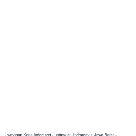
Lowongan Kerja Indomaret Juntinyuat, Indramayu, Jawa Barat –