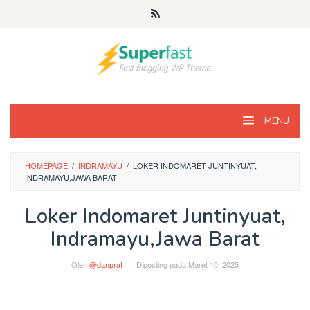
Loncat
ke
konten
MENU
HOMEPAGE
/
INDRAMAYU
/
LOKER INDOMARET JUNTINYUAT,
INDRAMAYU,JAWA BARAT
Loker Indomaret Juntinyuat,
Indramayu,Jawa Barat
Oleh
@danprat
Diposting pada
Maret 10, 2025