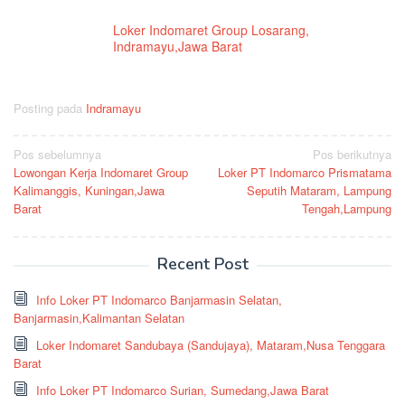
Loker Indomaret Group Losarang,
Indramayu,Jawa Barat
Posting pada
Indramayu
Navigasi
Pos sebelumnya
Pos berikutnya
Lowongan Kerja Indomaret Group
Loker PT Indomarco Prismatama
pos
Kalimanggis, Kuningan,Jawa
Seputih Mataram, Lampung
Barat
Tengah,Lampung
Recent Post
Info Loker PT Indomarco Banjarmasin Selatan,
Banjarmasin,Kalimantan Selatan
Loker Indomaret Sandubaya (Sandujaya), Mataram,Nusa Tenggara
Barat
Info Loker PT Indomarco Surian, Sumedang,Jawa Barat