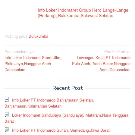
Info Loker Indomaret Group Hero Lange-Lange
(Herlang), Bulukumba,Sulawesi Selatan
Posting pada
Bulukumba
Navigasi
Pos sebelumnya
Pos berikutnya
Info Loker Indomaret Store Ulim,
Lowongan Kerja PT Indomarco
pos
Pidie Jaya,Nanggroe Aceh
Pulo Aceh, Aceh Besar,Nanggroe
Darussalam
Aceh Darussalam
Recent Post
Info Loker PT Indomarco Banjarmasin Selatan,
Banjarmasin,Kalimantan Selatan
Loker Indomaret Sandubaya (Sandujaya), Mataram,Nusa Tenggara
Barat
Info Loker PT Indomarco Surian, Sumedang,Jawa Barat