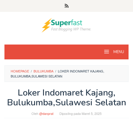
Loncat
ke
konten
MENU
HOMEPAGE
/
BULUKUMBA
/
LOKER INDOMARET KAJANG,
BULUKUMBA,SULAWESI SELATAN
Loker Indomaret Kajang,
Bulukumba,Sulawesi Selatan
Oleh
@danprat
Diposting pada
Maret 5, 2025