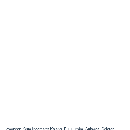
Lowongan Kerja Indomaret Kajang, Bulukumba, Sulawesi Selatan –