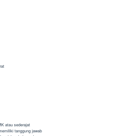
rat
K atau sederajat
n memiliki tanggung jawab