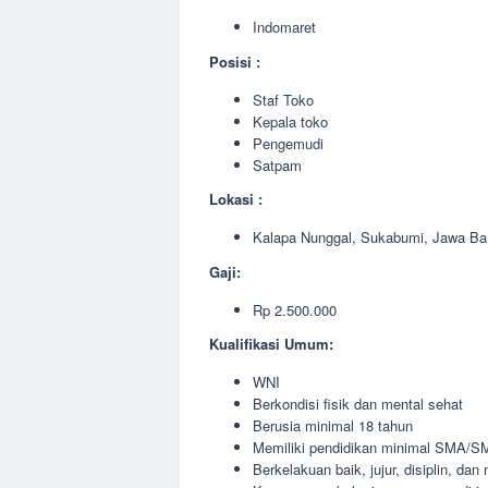
Indomaret
Posisi :
Staf Toko
Kepala toko
Pengemudi
Satpam
Lokasi :
Kalapa Nunggal, Sukabumi, Jawa Ba
Gaji:
Rp 2.500.000
Kualifikasi Umum:
WNI
Berkondisi fisik dan mental sehat
Berusia minimal 18 tahun
Memiliki pendidikan minimal SMA/SM
Berkelakuan baik, jujur, disiplin, da