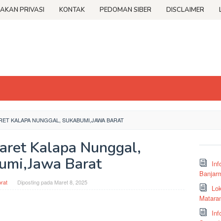
JAKAN PRIVASI
KONTAK
PEDOMAN SIBER
DISCLAIMER
ET KALAPA NUNGGAL, SUKABUMI,JAWA BARAT
aret Kalapa Nunggal,
umi,Jawa Barat
Inf
Banjar
rat
Diposting pada
Maret 8, 2025
Lok
Matara
Inf