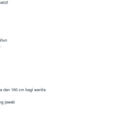
ektif
ahun
g
ia dan 160 cm bagi wanita
ung jawab