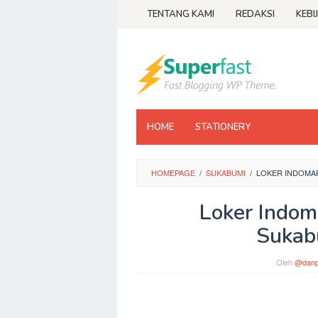
Loncat
TENTANG KAMI
REDAKSI
KEBI
ke
konten
HOME
STATIONERY
HOMEPAGE
/
SUKABUMI
/
LOKER INDOMAR
Loker Indom
Sukab
Oleh
@danp