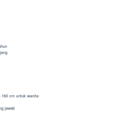
ahun
jang
n 160 cm untuk wanita
ung jawab