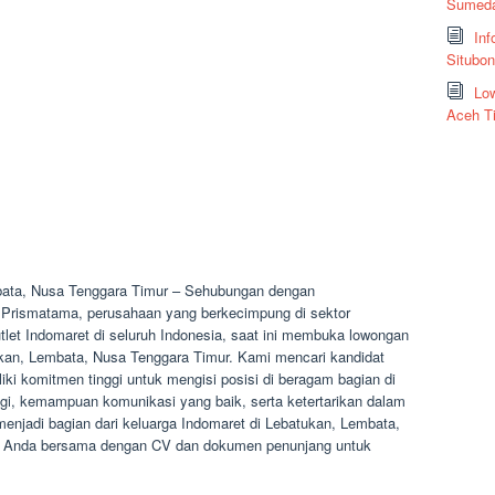
Sumeda
Inf
Situbo
Low
Aceh T
bata, Nusa Tenggara Timur – Sehubungan dengan
Prismatama, perusahaan yang berkecimpung di sektor
utlet Indomaret di seluruh Indonesia, saat ini membuka lowongan
kan, Lembata, Nusa Tenggara Timur. Kami mencari kandidat
i komitmen tinggi untuk mengisi posisi di beragam bagian di
nggi, kemampuan komunikasi yang baik, serta ketertarikan dalam
enjadi bagian dari keluarga Indomaret di Lebatukan, Lembata,
si Anda bersama dengan CV dan dokumen penunjang untuk