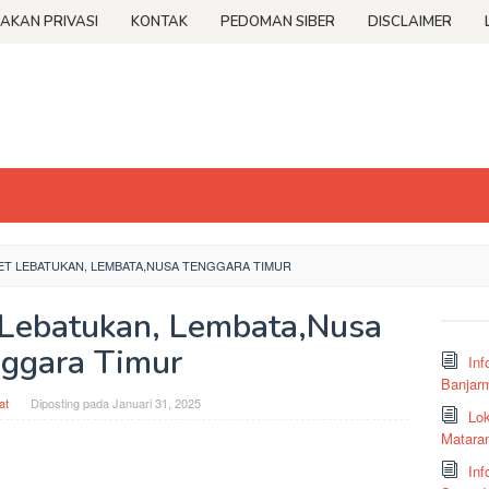
JAKAN PRIVASI
KONTAK
PEDOMAN SIBER
DISCLAIMER
T LEBATUKAN, LEMBATA,NUSA TENGGARA TIMUR
 Lebatukan, Lembata,Nusa
ggara Timur
Inf
Banjar
at
Diposting pada
Januari 31, 2025
Lok
Matara
Inf