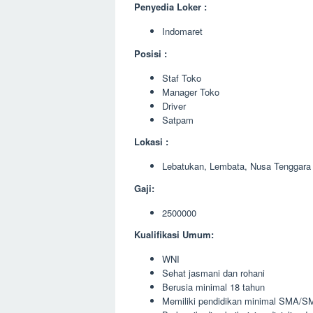
Penyedia Loker :
Indomaret
Posisi :
Staf Toko
Manager Toko
Driver
Satpam
Lokasi :
Lebatukan, Lembata, Nusa Tenggara
Gaji:
2500000
Kualifikasi Umum:
WNI
Sehat jasmani dan rohani
Berusia minimal 18 tahun
Memiliki pendidikan minimal SMA/SM