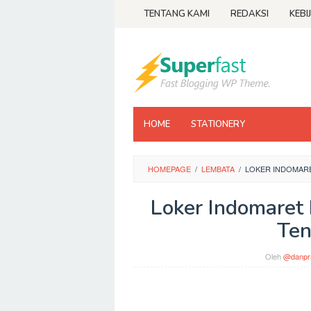
Loncat
TENTANG KAMI
REDAKSI
KEBI
ke
konten
HOME
STATIONERY
HOMEPAGE
/
LEMBATA
/
LOKER INDOMARE
Loker Indomaret
Ten
Oleh
@danpr