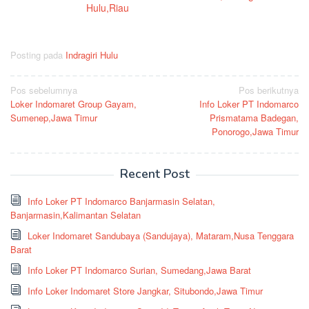
Hulu,Riau
Posting pada
Indragiri Hulu
Navigasi
Pos sebelumnya
Pos berikutnya
Loker Indomaret Group Gayam,
Info Loker PT Indomarco
pos
Sumenep,Jawa Timur
Prismatama Badegan,
Ponorogo,Jawa Timur
Recent Post
Info Loker PT Indomarco Banjarmasin Selatan,
Banjarmasin,Kalimantan Selatan
Loker Indomaret Sandubaya (Sandujaya), Mataram,Nusa Tenggara
Barat
Info Loker PT Indomarco Surian, Sumedang,Jawa Barat
Info Loker Indomaret Store Jangkar, Situbondo,Jawa Timur