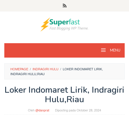
Loncat
ke
konten
MENU
HOMEPAGE
/
INDRAGIRI HULU
/
LOKER INDOMARET LIRIK,
INDRAGIRI HULU,RIAU
Loker Indomaret Lirik, Indragiri
Hulu,Riau
Oleh
@danprat
Diposting pada
Oktober 28, 2024