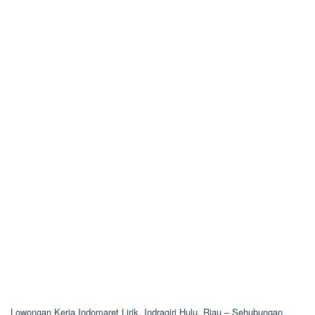
Lowongan Kerja Indomaret Lirik, Indragiri Hulu, Riau – Sehubungan